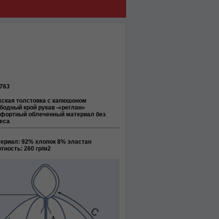
763
ская толстовка с капюшоном
бодный крой рукав -«реглан»
фортный облеченный материал без
еса
териал
: 92% хлопок 8% эластан
тность
: 260 гр/м2