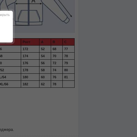
акрыть
змер
Рост
A
B
C
46
172
52
68
77
48
174
54
70
78
50
176
56
72
79
/52
178
58
74
80
L/54
180
60
76
81
XL/56
182
62
78
еджера.