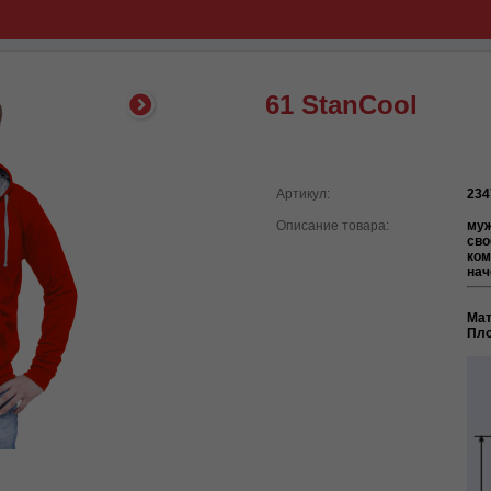
61 StanCool
Артикул:
234
Описание товара:
муж
сво
ком
нач
Ма
Пло