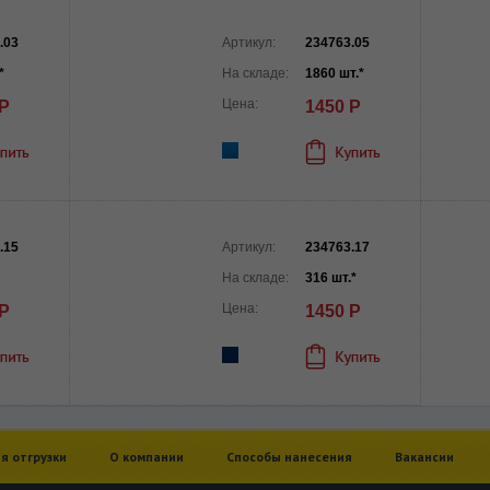
.03
Артикул:
234763.05
*
На складе:
1860 шт.*
Цена:
 Р
1450 Р
.15
Артикул:
234763.17
На складе:
316 шт.*
Цена:
 Р
1450 Р
я отгрузки
О компании
Способы нанесения
Вакансии