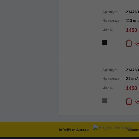
Артикул:
234763
На складе:
113 шт.
Цена:
1450
Артикул:
234763
На складе:
21 шт.*
Цена:
1450
info@ra-duga.ru
Услови