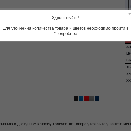
з
Здравствуйте!
Для уточнения количества товара и цветов необходимо пройти в
"Подробнее
Ра
S/
M/
L/
XL
XX
XX
ацию о доступном к заказу количестве товара уточняйте у вашего мен