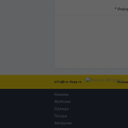
*
Информ
info@ra-duga.ru
Услови
Новинки
Футболки
Одежда
Посуда
Авторучки