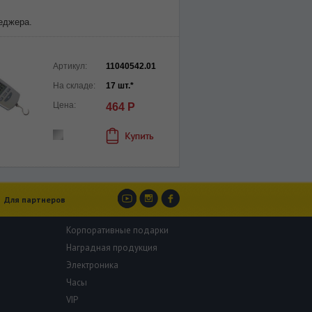
еджера.
Артикул:
11040542.01
На складе:
17 шт.*
Цена:
464 Р
Для партнеров
Корпоративные подарки
Наградная продукция
Электроника
Часы
VIP