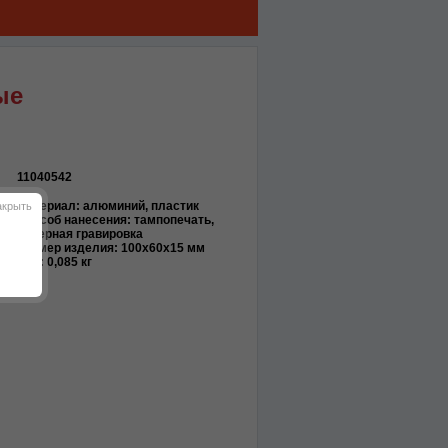
ые
11040542
Материал: алюминий, пластик
акрыть
Способ нанесения: тампопечать,
лазерная гравировка
Размер изделия: 100х60х15 мм
Вес: 0,085 кг