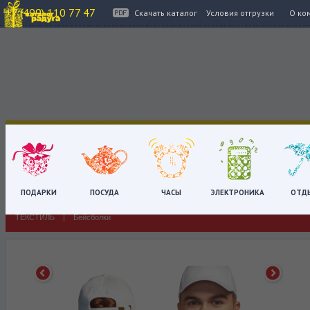
+7 (499) 110 77 47
Скачать каталог
Условия отгрузки
О ко
Цена:
Тираж
Цвет
Материал
ПОДАРКИ
ПОСУДА
ЧАСЫ
ЭЛЕКТРОНИКА
ОТД
ТЕКСТИЛЬ
|
Бейсболки