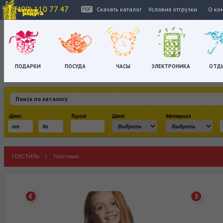
+7 (499) 110 77 47
Скачать каталог
Условия отгрузки
О ко
ПОДАРКИ
ПОСУДА
ЧАСЫ
ЭЛЕКТРОНИКА
ОТД
Цена:
Тираж
Цвет
Материал
ТЕКСТИЛЬ
|
Толстовки