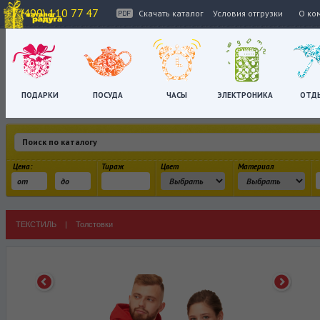
+7 (499) 110 77 47
Скачать каталог
Условия отгрузки
О ко
ПОДАРКИ
ПОСУДА
ЧАСЫ
ЭЛЕКТРОНИКА
ОТД
Цена:
Тираж
Цвет
Материал
ТЕКСТИЛЬ
|
Толстовки