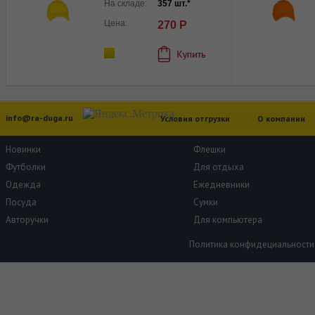
На складе:
357 шт.*
Цена:
270 Р
info@ra-duga.ru
Условия отгрузки
О компании
Новинки
Флешки
Футболки
Для отдыха
Одежда
Ежедневники
Посуда
Сумки
Авторучки
Для компьютера
Политика конфидециальности