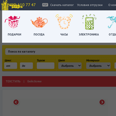
+7 (499) 110 77 47
Скачать каталог
Условия отгрузки
О ко
ПОДАРКИ
ПОСУДА
ЧАСЫ
ЭЛЕКТРОНИКА
ОТД
Цена:
Тираж
Цвет
Материал
ТЕКСТИЛЬ
|
Бейсболки