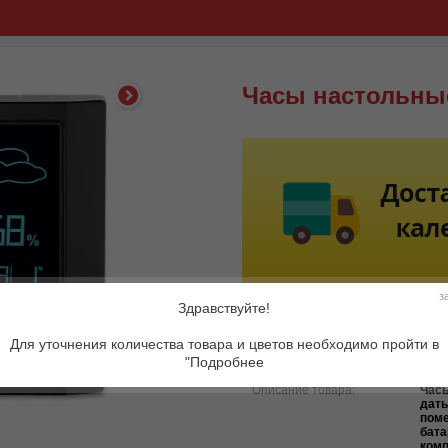
Часы настольные
з
Здравствуйте!
Для уточнения количества товара и цветов необходимо пройти в
"Подробнее
Артикул:
MO-
Описание товара:
Часы
даты
поме
бата
комп