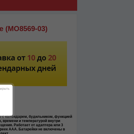
 (MO8569-03)
акрыть
MO8569
 с календарем, будильником, функцией
, времени и температурой внутри
щения. Работает от адаптера или 3
реек ААА. Батарейки не включены в
лект.