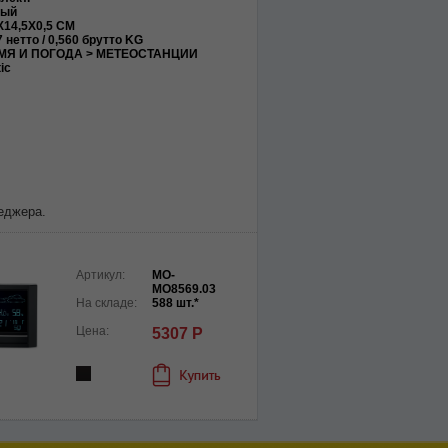
ный
X14,5X0,5 CM
7 нетто / 0,560 брутто KG
МЯ И ПОГОДА > МЕТЕОСТАНЦИИ
ic
еджера.
Артикул:
MO-
MO8569.03
На складе:
588 шт.*
Цена:
5307 Р